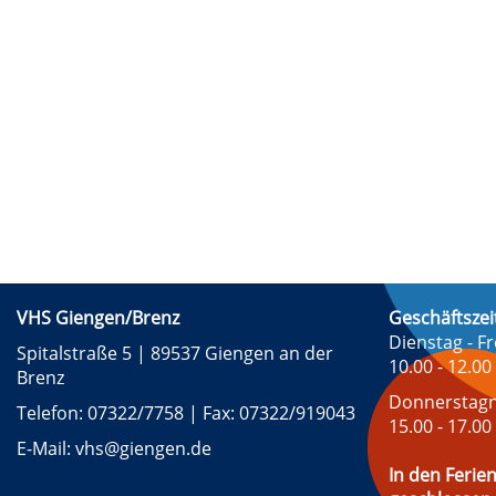
VHS Giengen/Brenz
Geschäftszei
Dienstag - Fr
Spitalstraße 5 | 89537 Giengen an der
10.00 - 12.00
Brenz
Donnerstagn
Telefon: 07322/7758 | Fax: 07322/919043
15.00 - 17.00
E-Mail: vhs@giengen.de
In den Ferien