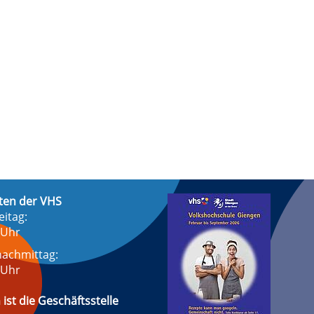
ten der VHS
eitag:
 Uhr
achmittag:
 Uhr
 ist die Geschäftsstelle