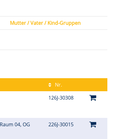
Mutter / Vater / Kind-Gruppen
Nr.
126J-30308
 Raum 04, OG
226J-30015