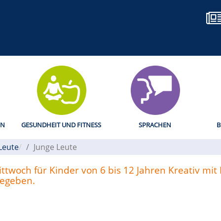
EN
GESUNDHEIT UND FITNESS
SPRACHEN
B
Leute
Junge Leute
twoch für Kinder von 6 bis 12 Jahren Kreativ mit F
gegeben.