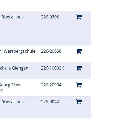
 überall aus
226-930X
n, Wartbergschule,
226-20858
schule Giengen
226-10002K
eorg Elser
226-20904
EG
 überall aus
226-904X