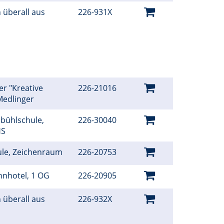
 überall aus
226-931X
er "Kreative
226-21016
Medlinger
bühlschule,
226-30040
HS
ule, Zeichenraum
226-20753
hnhotel, 1 OG
226-20905
 überall aus
226-932X