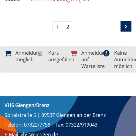
1
2
Anmeldung
Kurs
Anmeldung
Keine
möglich
ausgefallen
auf
Anmeldu
Warteliste
möglich
VHS Giengen/Brenz
Spitalstraße 5 | 89537 Giengen an der Brenz
Telefon: 07322/7758 | Fax: 07322/919043
E-Mail: vhs@giengen.de