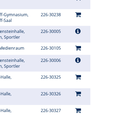
r
iff-Gymnasium,
226-30238
ff-Saal
nsteinhalle,
226-30005
, Sportler
, Medienraum
226-30105
nsteinhalle,
226-30006
, Sportler
Halle,
226-30325
r
Halle,
226-30326
r
Halle,
226-30327
r