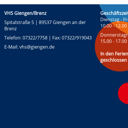
VHS Giengen/Brenz
Geschäftszei
Dienstag - Fr
Spitalstraße 5 | 89537 Giengen an der
10.00 - 12.00
Brenz
Donnerstagn
Telefon: 07322/7758 | Fax: 07322/919043
15.00 - 17.00
E-Mail: vhs@giengen.de
In den Ferien
geschlossen