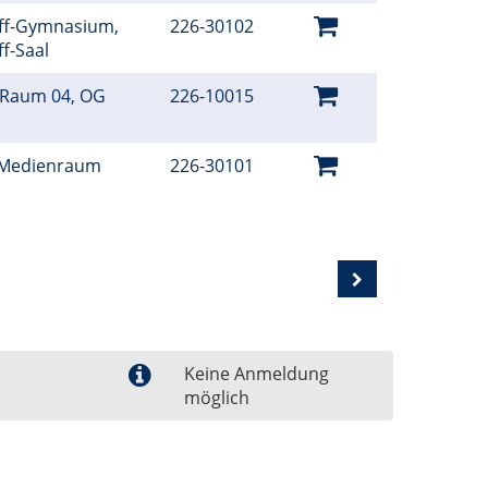
iff-Gymnasium,
226-30102
ff-Saal
 Raum 04, OG
226-10015
, Medienraum
226-30101
Keine Anmeldung
möglich