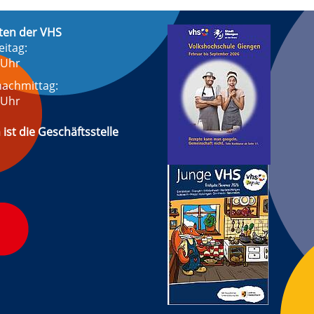
ten der VHS
eitag:
 Uhr
achmittag:
 Uhr
 ist die Geschäftsstelle