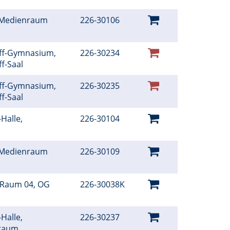
, Medienraum
226-30106
iff-Gymnasium,
226-30234
ff-Saal
iff-Gymnasium,
226-30235
ff-Saal
Halle,
226-30104
r
, Medienraum
226-30109
 Raum 04, OG
226-30038K
Halle,
226-30237
sraum